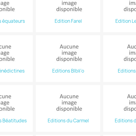
s équateurs
Edition Farel
Edition L
énédictines
Editions BIbli'o
Editions
s Béatitudes
Editions du Carmel
Editions 