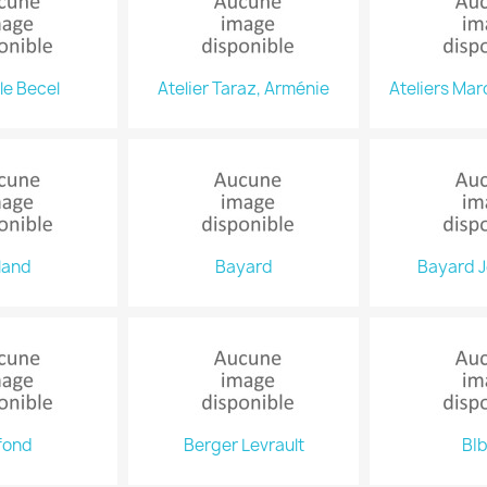
 le Becel
Atelier Taraz, Arménie
Ateliers Mar
land
Bayard
Bayard 
fond
Berger Levrault
BIb