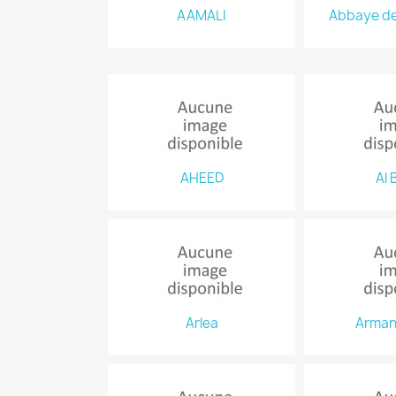
AAMALI
Abbaye de
AHEED
Al 
Arlea
Arman