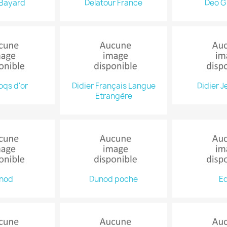
Bayard
Delatour France
Deo G
oqs d'or
Didier Français Langue
Didier 
Etrangère
nod
Dunod poche
E