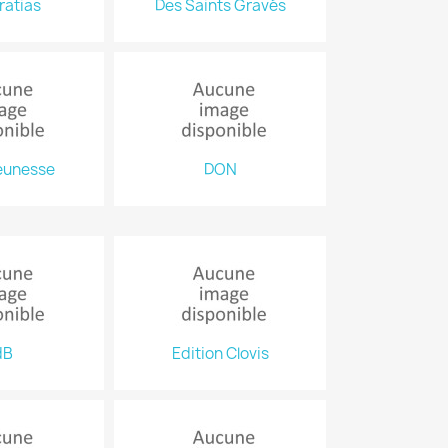
ratias
Des Saints Gravés
Jeunesse
DON
dB
Edition Clovis