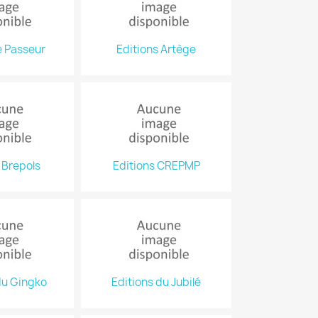
e Passeur
Editions Artège
 Brepols
Editions CREPMP
du Gingko
Editions du Jubilé