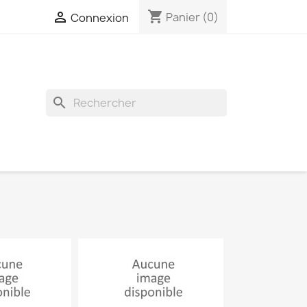
shopping_cart

Panier
(0)
Connexion
search