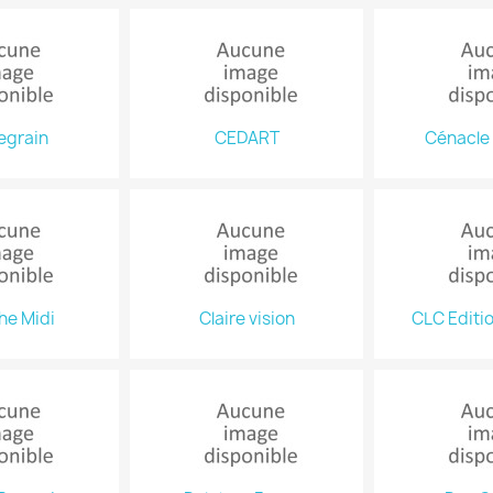
egrain
CEDART
Cénacle 
he Midi
Claire vision
CLC Editi