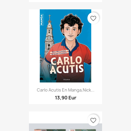
favorite_border
Carlo Acutis En Manga,Nick...
13,90 Eur
favorite_border