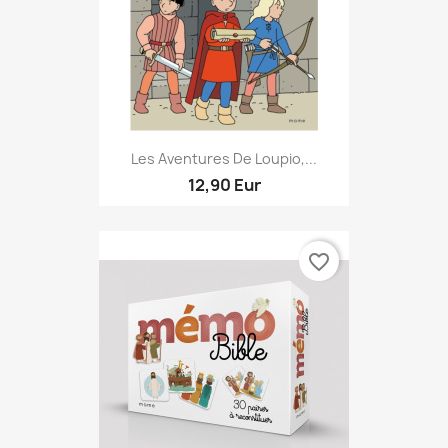
Les Aventures De Loupio,...
12,90 Eur
favorite_border