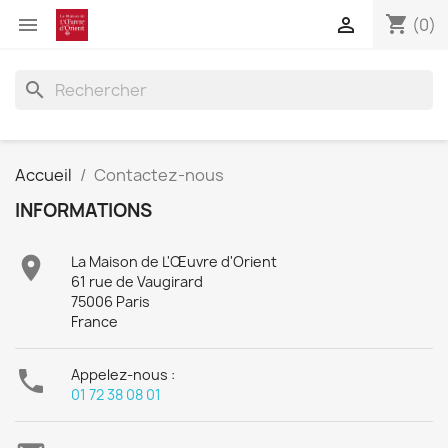
shopping_cart


(0)
search
Accueil
Contactez-nous
INFORMATIONS

La Maison de L'Œuvre d'Orient
61 rue de Vaugirard
75006 Paris
France

Appelez-nous :
01 72 38 08 01