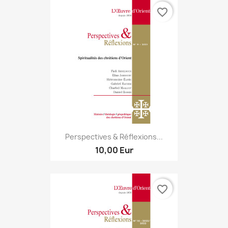
favorite_border
Perspectives & Réflexions...
10,00 Eur
favorite_border