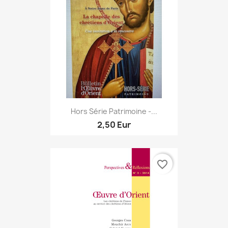
Hors Série Patrimoine -...
2,50 Eur
favorite_border