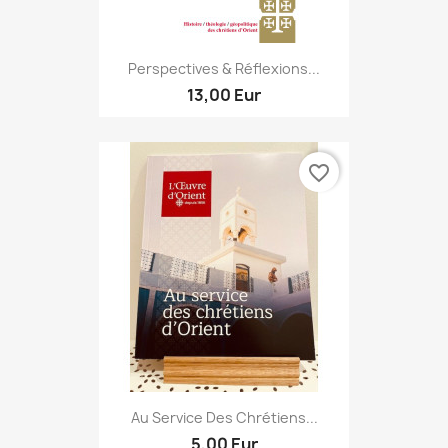
Perspectives & Réflexions...
13,00 Eur
favorite_border
Au Service Des Chrétiens...
5,00 Eur