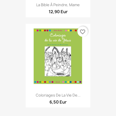
La Bible À Peindre, Mame
12,90 Eur
favorite_border
Coloriages De La Vie De...
6,50 Eur