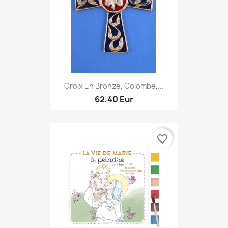
Croix En Bronze, Colombe,...
62,40 Eur
favorite_border