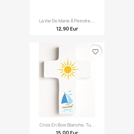
La Vie De Marie À Peindre,...
12,90 Eur
favorite_border
Croix En Bois Blanche, Tu...
15,00 Eur