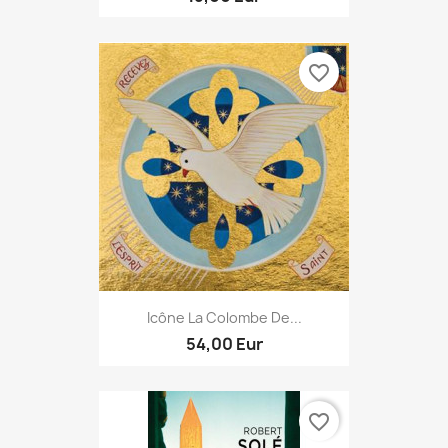
favorite_border
Icône La Colombe De...
54,00 Eur
favorite_border