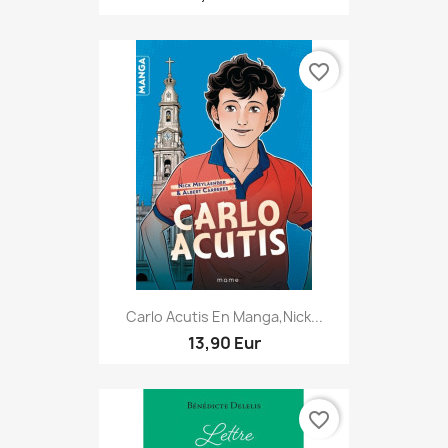
favorite_border
Carlo Acutis En Manga,Nick...
13,90 Eur
favorite_border