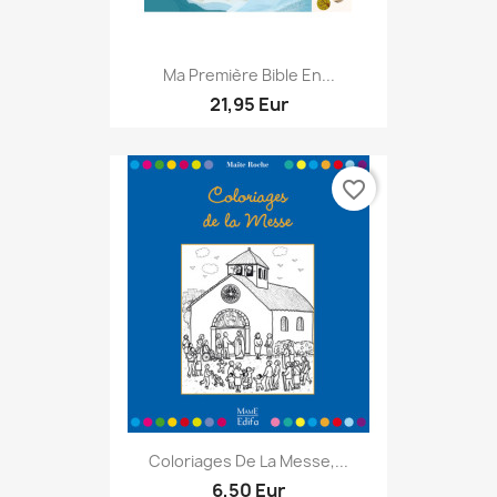
Ma Première Bible En...
21,95 Eur
favorite_border
Coloriages De La Messe,...
6,50 Eur