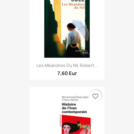
Les Méandres Du Nil, Robert...
7,60 Eur
favorite_border