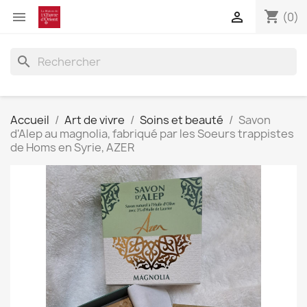
shopping_cart


(0)
search
Accueil
Art de vivre
Soins et beauté
Savon
d'Alep au magnolia, fabriqué par les Soeurs trappistes
de Homs en Syrie, AZER