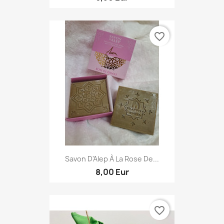
favorite_border
Savon D'Alep À La Rose De...
8,00 Eur
favorite_border