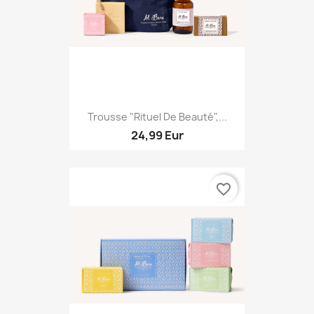
Trousse "rituel De Beauté",...
24,99 Eur
favorite_border