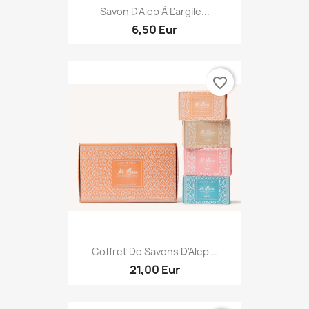
Savon D'Alep À L'argile...
6,50 Eur
favorite_border
Coffret De Savons D'Alep...
21,00 Eur