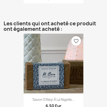
Les clients qui ont acheté ce produit
ont également acheté :
favorite_border
Savon D'Alep À La Nigelle...
6,50 Eur