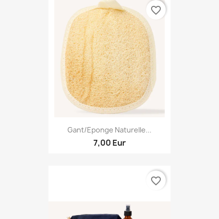
favorite_border
Gant/Eponge Naturelle...
7,00 Eur
favorite_border