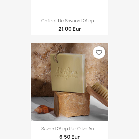
Coffret De Savons D'Alep...
21,00 Eur
favorite_border
Savon D'Alep Pur Olive Au...
6,50 Eur