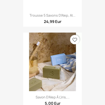
Trousse 5 Savons D'Alep, Al...
24,99 Eur
favorite_border
Savon D'Alep À L'iris,...
5,00 Eur