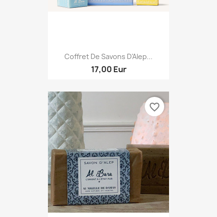
Coffret De Savons D'Alep...
17,00 Eur
favorite_border