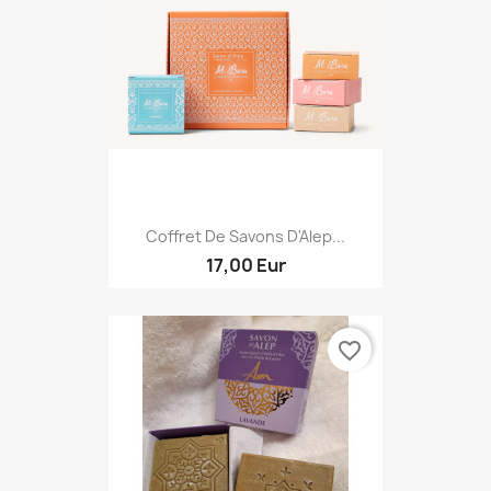
Coffret De Savons D'Alep...
17,00 Eur
favorite_border