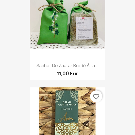
Sachet De Zaatar Brodé À La...
11,00 Eur
favorite_border