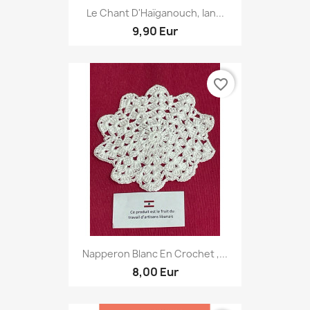
Le Chant D'Haïganouch, Ian...
9,90 Eur
favorite_border
Napperon Blanc En Crochet ,...
8,00 Eur