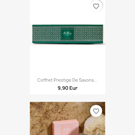
favorite_border
Coffret Prestige De Savons...
9,90 Eur
favorite_border