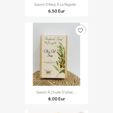
Savon D'Alep À La Nigelle...
6,50 Eur
favorite_border
Savon À L'huile D'olive,...
8,00 Eur