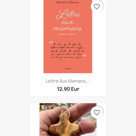
favorite_border
Lettre Aux Mamans,...
12,90 Eur
favorite_border