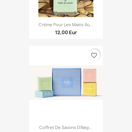
Crème Pour Les Mains Au...
12,00 Eur
favorite_border
Coffret De Savons D'Alep...