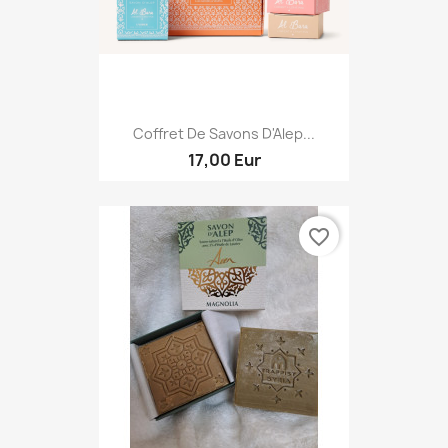
Coffret De Savons D'Alep...
17,00 Eur
favorite_border