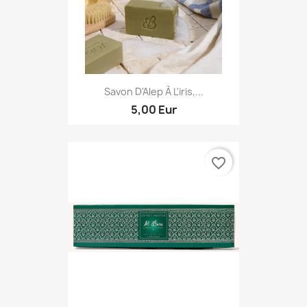
Savon D'Alep À L'iris,...
5,00 Eur
favorite_border