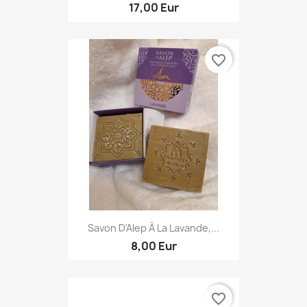
17,00 Eur
favorite_border
Savon D'Alep À La Lavande,...
8,00 Eur
favorite_border