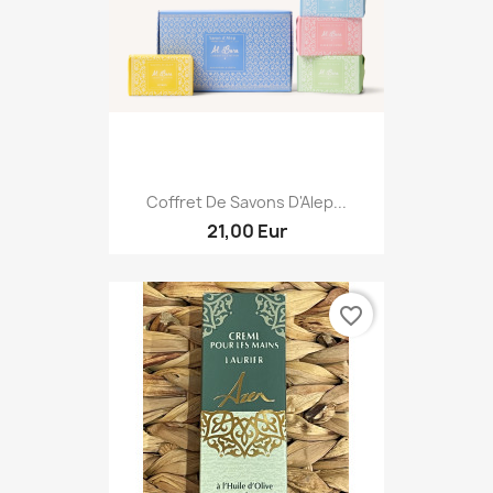
Coffret De Savons D'Alep...
21,00 Eur
favorite_border