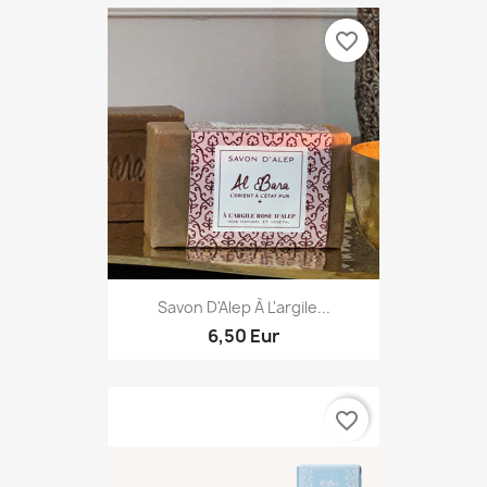
favorite_border
Savon D'Alep À L'argile...
6,50 Eur
favorite_border