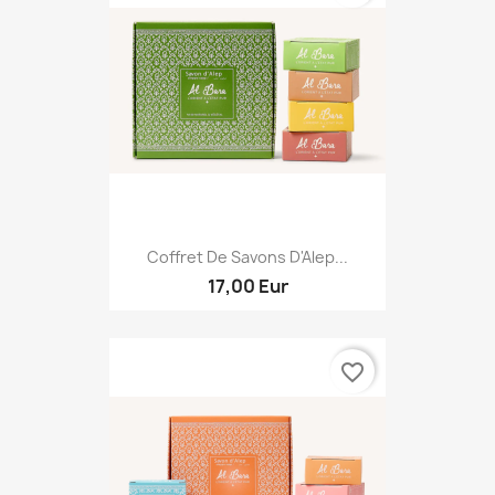
Coffret De Savons D'Alep...
17,00 Eur
favorite_border