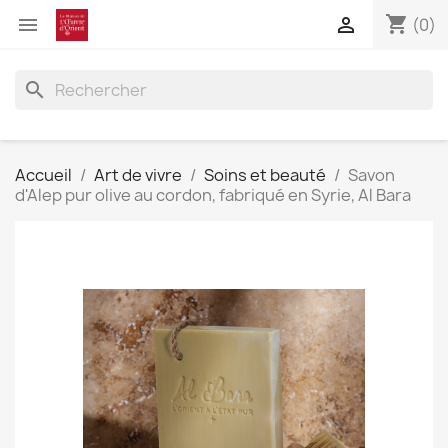
shopping_cart


(0)
search
Accueil
Art de vivre
Soins et beauté
Savon
d'Alep pur olive au cordon, fabriqué en Syrie, Al Bara