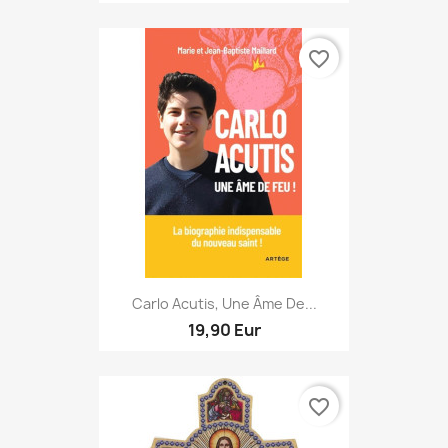
favorite_border
Carlo Acutis, Une Âme De...
19,90 Eur
favorite_border