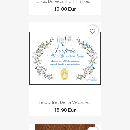
Croix Du Réconfort En Bois...
10,00 Eur
favorite_border
Le Coffret De La Médaille...
15,90 Eur