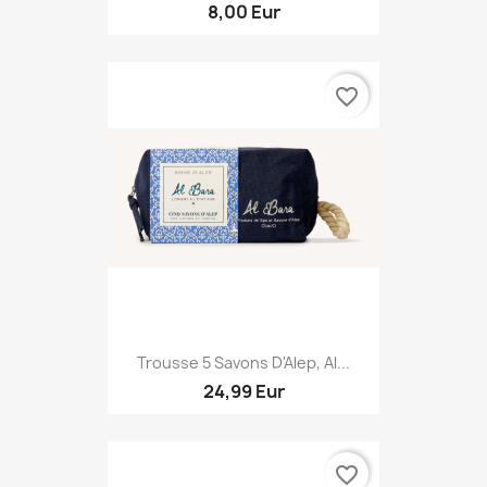
8,00 Eur
favorite_border
Trousse 5 Savons D'Alep, Al...
24,99 Eur
favorite_border