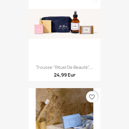
Trousse "rituel De Beauté",...
24,99 Eur
favorite_border