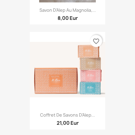
Savon D'Alep Au Magnolia,...
8,00 Eur
favorite_border
Coffret De Savons D'Alep...
21,00 Eur