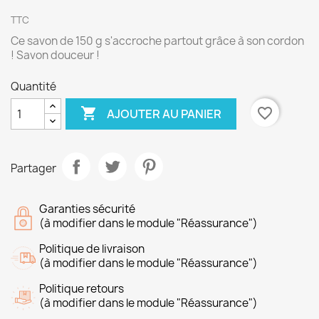
TTC
Ce savon de 150 g s'accroche partout grâce à son cordon
! Savon douceur !
Quantité

favorite_border
AJOUTER AU PANIER
Partager
Garanties sécurité
(à modifier dans le module "Réassurance")
Politique de livraison
(à modifier dans le module "Réassurance")
Politique retours
(à modifier dans le module "Réassurance")