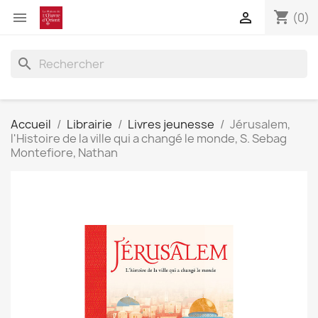
shopping_cart


(0)
search
Accueil
Librairie
Livres jeunesse
Jérusalem,
l'Histoire de la ville qui a changé le monde, S. Sebag
Montefiore, Nathan