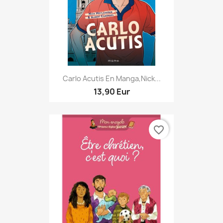
Carlo Acutis En Manga,Nick...
13,90 Eur
favorite_border