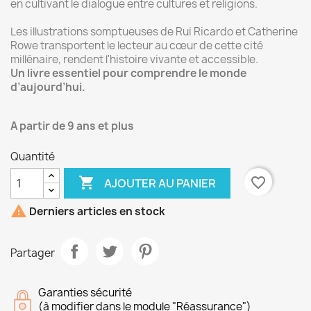
en cultivant le dialogue entre cultures et religions.
Les illustrations somptueuses de Rui Ricardo et Catherine
Rowe transportent le lecteur au cœur de cette cité
millénaire, rendent l'histoire vivante et accessible.
Un livre essentiel pour comprendre le monde
d’aujourd’hui.
A partir de 9 ans et plus
Quantité

favorite_border
AJOUTER AU PANIER

Derniers articles en stock
Partager
Garanties sécurité
(à modifier dans le module "Réassurance")