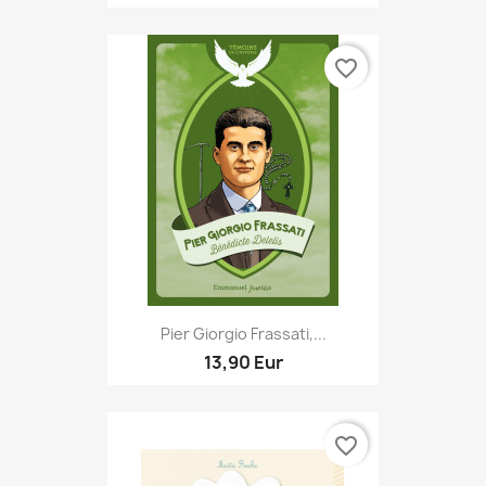
favorite_border
Pier Giorgio Frassati,...
13,90 Eur
favorite_border