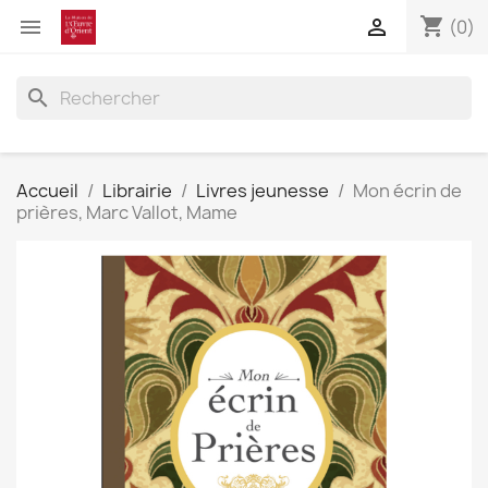
shopping_cart


(0)
search
Accueil
Librairie
Livres jeunesse
Mon écrin de
prières, Marc Vallot, Mame