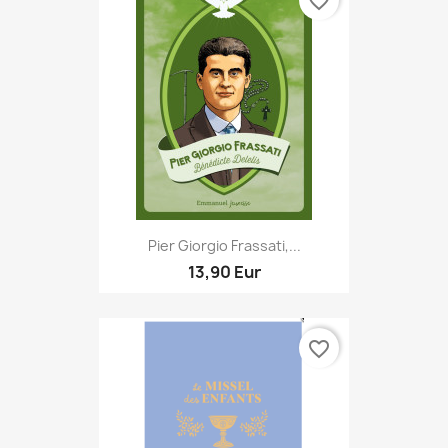
favorite_border
Pier Giorgio Frassati,...
13,90 Eur
favorite_border