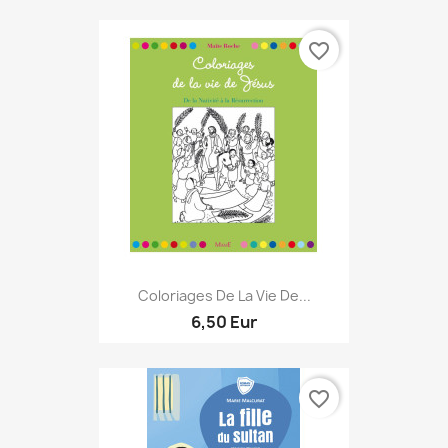
favorite_border
Coloriages De La Vie De...
6,50 Eur
favorite_border