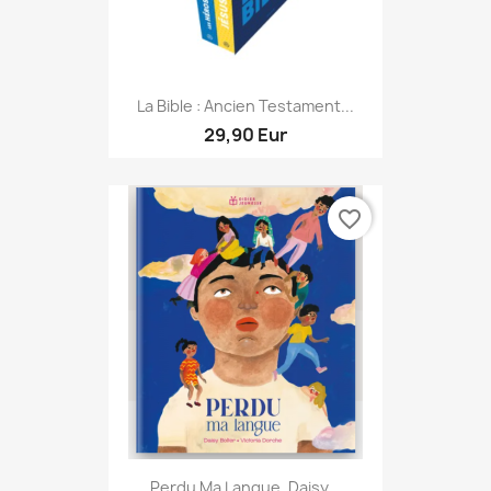
La Bible : Ancien Testament...
29,90 Eur
favorite_border
Perdu Ma Langue, Daisy...