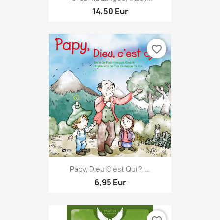
14,50 Eur
favorite_border
Papy, Dieu C'est Qui ?,...
6,95 Eur