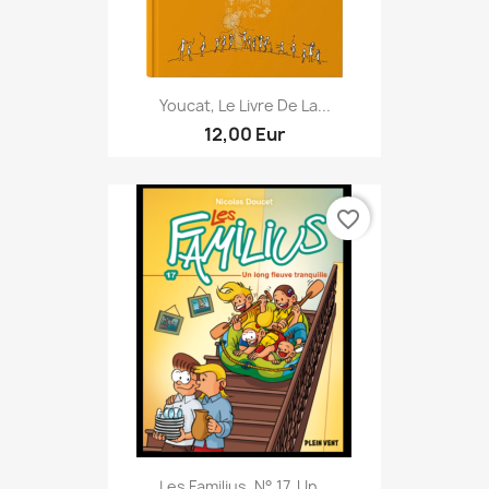
Youcat, Le Livre De La...
12,00 Eur
favorite_border
Les Familius, N° 17, Un...