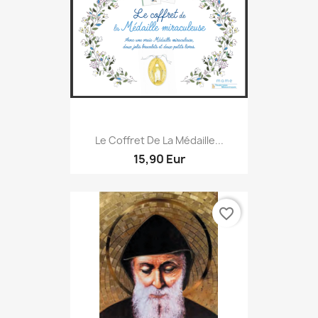
Le Coffret De La Médaille...
15,90 Eur
favorite_border