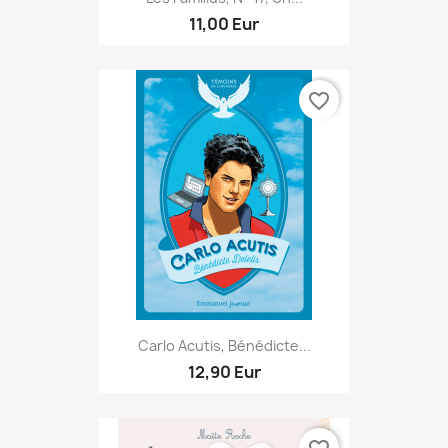
11,00 Eur
favorite_border
Carlo Acutis, Bénédicte...
12,90 Eur