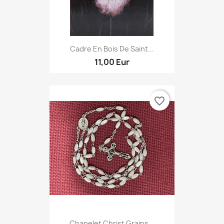
Cadre En Bois De Saint...
11,00 Eur
favorite_border
Chapelet Christ Grains...