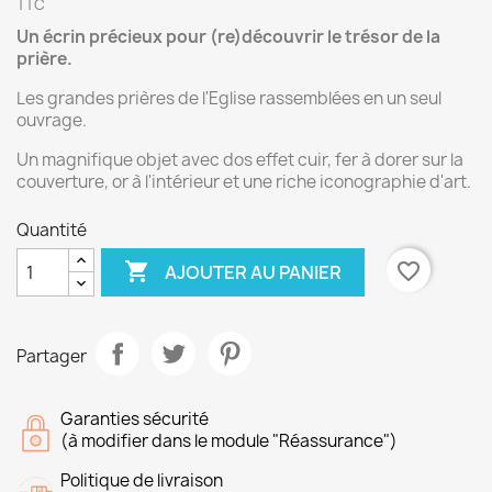
TTC
Un écrin précieux pour (re)découvrir le trésor de la
prière.
Les grandes prières de l'Eglise rassemblées en un seul
ouvrage.
Un magnifique objet avec dos effet cuir, fer à dorer sur la
couverture, or à l'intérieur et une riche iconographie d'art.
Quantité

favorite_border
AJOUTER AU PANIER
Partager
Garanties sécurité
(à modifier dans le module "Réassurance")
Politique de livraison