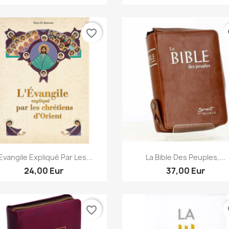
favorite_border
fa
Aperçu rapide
Aperçu rapide


'Evangile Expliqué Par Les...
La Bible Des Peuples,...
24,00 Eur
37,00 Eur
favorite_border
fa