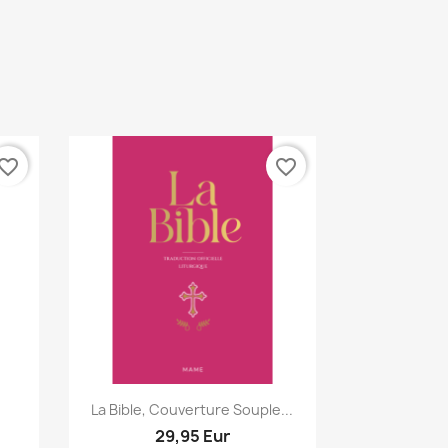
vorite_border
favorite_border
Aperçu rapide

La Bible, Couverture Souple...
29,95 Eur