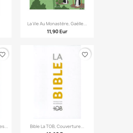
Aperçu rapide

La Vie Au Monastère, Gaëlle...
11,90 Eur
vorite_border
favorite_border
Aperçu rapide

s...
Bible La TOB, Couverture...