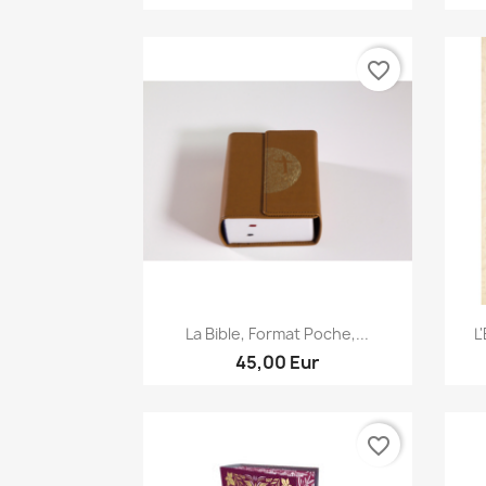
favorite_border
Aperçu rapide

La Bible, Format Poche,...
L
45,00 Eur
favorite_border