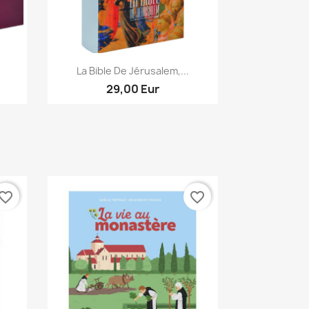
Aperçu rapide

La Bible De Jérusalem,...
29,00 Eur
vorite_border
favorite_border