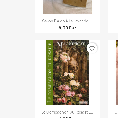
Aperçu rapide

Savon D'Alep À La Lavande,...
8,00 Eur
favorite_border
Aperçu rapide

Le Compagnon Du Rosaire,...
C