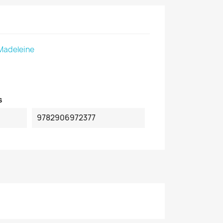
Madeleine
s
9782906972377