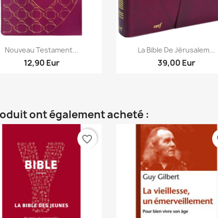
Aperçu rapide
Aperçu rapide


Nouveau Testament...
La Bible De Jérusalem...
12,90 Eur
39,00 Eur
roduit ont également acheté :
favorite_border
fa