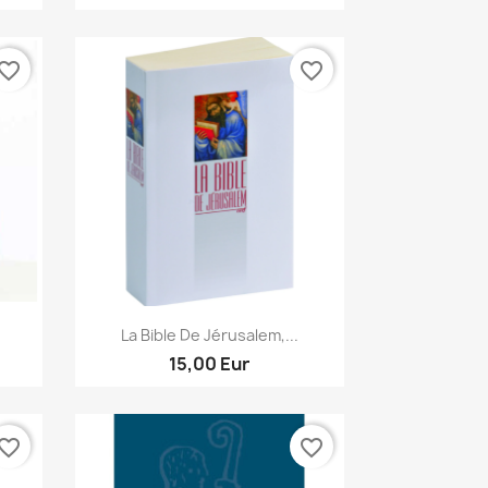
vorite_border
favorite_border
Aperçu rapide

La Bible De Jérusalem,...
15,00 Eur
vorite_border
favorite_border