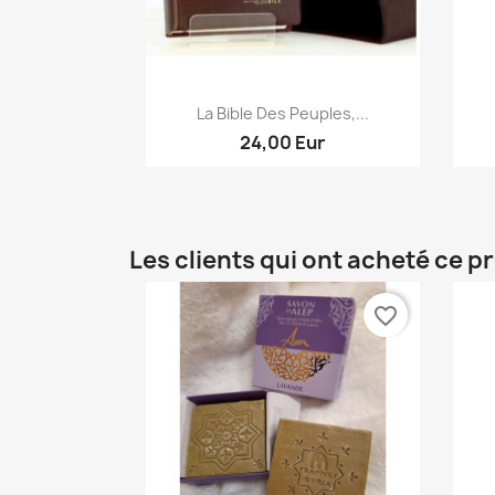
Aperçu rapide

La Bible Des Peuples,...
24,00 Eur
Les clients qui ont acheté ce p
favorite_border