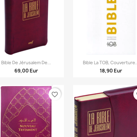
Aperçu rapide
Aperçu rapide


Bible De Jérusalem De...
Bible La TOB, Couverture..
69,00 Eur
18,90 Eur
favorite_border
fa