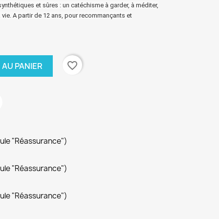
nthétiques et sûres : un catéchisme à garder, à méditer,
 vie. A partir de 12 ans, pour recommançants et
favorite_border
 AU PANIER
dule "Réassurance")
dule "Réassurance")
dule "Réassurance")