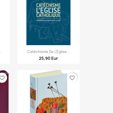
Aperçu rapide

.
Catéchisme De L'Église...
25,90 Eur
vorite_border
favorite_border