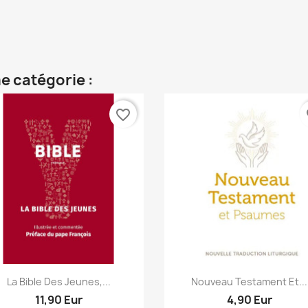
e catégorie :
favorite_border
fa
Aperçu rapide
Aperçu rapide


La Bible Des Jeunes,...
Nouveau Testament Et...
11,90 Eur
4,90 Eur