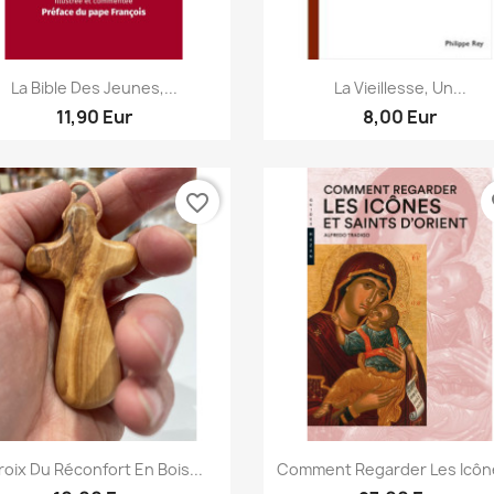
Aperçu rapide
Aperçu rapide


La Bible Des Jeunes,...
La Vieillesse, Un...
11,90 Eur
8,00 Eur
favorite_border
fa
Aperçu rapide
Aperçu rapide


roix Du Réconfort En Bois...
Comment Regarder Les Icône