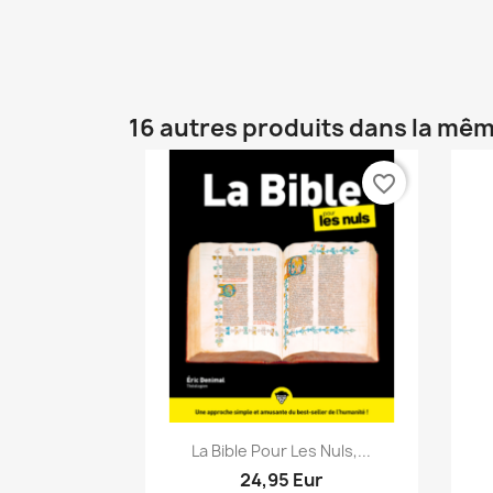
16 autres produits dans la mêm
favorite_border
Aperçu rapide

La Bible Pour Les Nuls,...
24,95 Eur