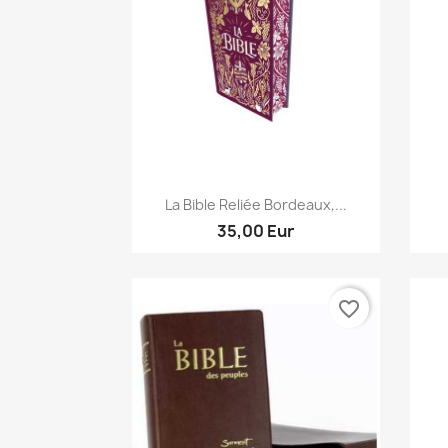
Aperçu rapide

La Bible Reliée Bordeaux,...
35,00 Eur
favorite_border